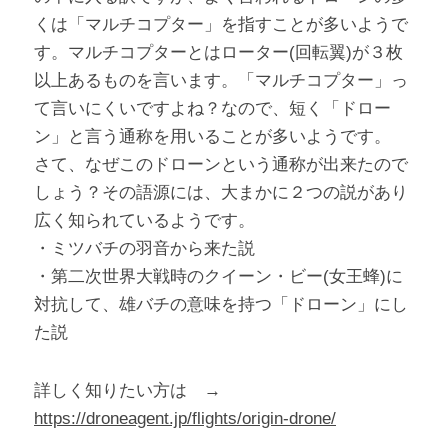
くは「マルチコプター」を指すことが多いようで
す。マルチコプターとはローター(回転翼)が３枚
以上あるものを言います。「マルチコプター」っ
て言いにくいですよね？なので、短く「ドロー
ン」と言う通称を用いることが多いようです。
さて、なぜこのドローンという通称が出来たので
しょう？その語源には、大まかに２つの説があり
広く知られているようです。
・ミツバチの羽音から来た説
・第二次世界大戦時のクイーン・ビー(女王蜂)に
対抗して、雄バチの意味を持つ「ドローン」にし
た説
詳しく知りたい方は　→　
https://droneagent.jp/flights/origin-drone/