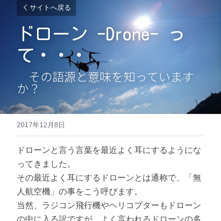
サイトへ戻る
ドローン -Drone- っ
て・・・
　その語源と意味を知っています
か？
2017年12月8日
ドローンと言う言葉を最近よく耳にするようにな
ってきました。
その最近よく耳にするドローンとは通称で、「無
人航空機」の事をこう呼びます。
当然、ラジコン飛行機やヘリコプターもドローン
の中に入る訳ですが、よく言われるドローンの多